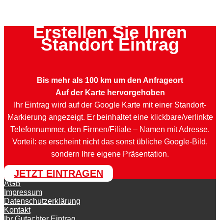
Erstellen Sie Ihren
Standort Eintrag
Bis mehr als 100 km um den Anfrageort
Auf der Karte hervorgehoben
Ihr Eintrag wird auf der Google Karte mit einer Standort-
Markierung angezeigt. Er beinhaltet eine klickbare/verlinkte
Telefonnummer, den Firmen/Filiale – Namen mit Adresse.
Vorteil: es erscheint nicht das sonst übliche Google-Bild,
sondern Ihre eigene Präsentation.
JETZT EINTRAGEN
AGB
Impressum
Datenschutzerklärung
Kontakt
Ihr Gutachter Eintrag