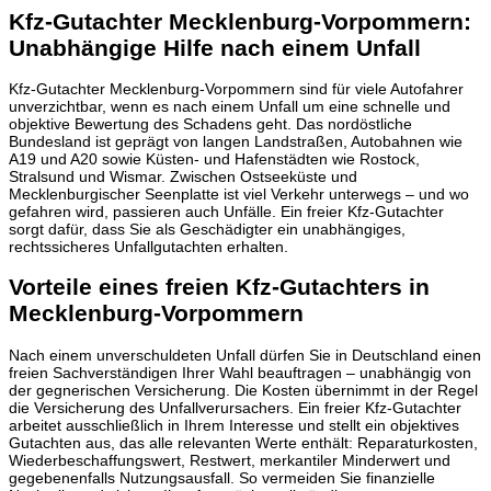
Kfz-Gutachter Mecklenburg-Vorpommern:
Unabhängige Hilfe nach einem Unfall
Kfz-Gutachter Mecklenburg-Vorpommern sind für viele Autofahrer
unverzichtbar, wenn es nach einem Unfall um eine schnelle und
objektive Bewertung des Schadens geht. Das nordöstliche
Bundesland ist geprägt von langen Landstraßen, Autobahnen wie
A19 und A20 sowie Küsten- und Hafenstädten wie Rostock,
Stralsund und Wismar. Zwischen Ostseeküste und
Mecklenburgischer Seenplatte ist viel Verkehr unterwegs – und wo
gefahren wird, passieren auch Unfälle. Ein freier Kfz-Gutachter
sorgt dafür, dass Sie als Geschädigter ein unabhängiges,
rechtssicheres Unfallgutachten erhalten.
Vorteile eines freien Kfz-Gutachters in
Mecklenburg-Vorpommern
Nach einem unverschuldeten Unfall dürfen Sie in Deutschland einen
freien Sachverständigen Ihrer Wahl beauftragen – unabhängig von
der gegnerischen Versicherung. Die Kosten übernimmt in der Regel
die Versicherung des Unfallverursachers. Ein freier Kfz-Gutachter
arbeitet ausschließlich in Ihrem Interesse und stellt ein objektives
Gutachten aus, das alle relevanten Werte enthält: Reparaturkosten,
Wiederbeschaffungswert, Restwert, merkantiler Minderwert und
gegebenenfalls Nutzungsausfall. So vermeiden Sie finanzielle