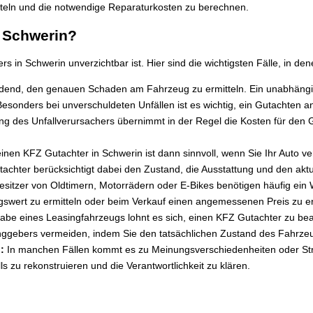
teln und die notwendige Reparaturkosten zu berechnen.
 Schwerin?
 in Schwerin unverzichtbar ist. Hier sind die wichtigsten Fälle, in den
idend, den genauen Schaden am Fahrzeug zu ermitteln. Ein unabhängi
esonders bei unverschuldeten Unfällen ist es wichtig, ein Gutachten 
g des Unfallverursachers übernimmt in der Regel die Kosten für den G
en KFZ Gutachter in Schwerin ist dann sinnvoll, wenn Sie Ihr Auto ve
tachter berücksichtigt dabei den Zustand, die Ausstattung und den akt
sitzer von Oldtimern, Motorrädern oder E-Bikes benötigen häufig ein
gswert zu ermitteln oder beim Verkauf einen angemessenen Preis zu er
be eines Leasingfahrzeugs lohnt es sich, einen KFZ Gutachter zu bea
nggebers vermeiden, indem Sie den tatsächlichen Zustand des Fahrze
:
In manchen Fällen kommt es zu Meinungsverschiedenheiten oder Stre
 zu rekonstruieren und die Verantwortlichkeit zu klären.