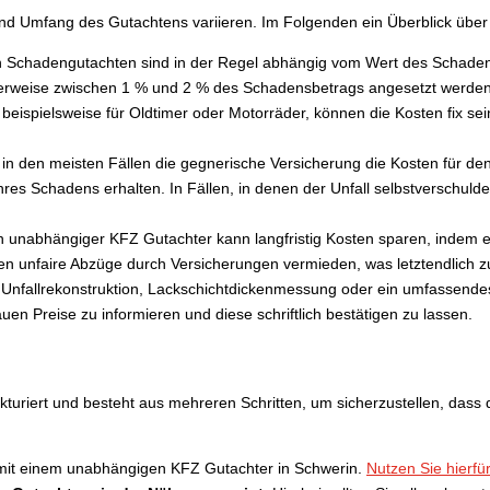
nd Umfang des Gutachtens variieren. Im Folgenden ein Überblick über d
n Schadengutachten sind in der Regel abhängig vom Wert des Schaden
cherweise zwischen 1 % und 2 % des Schadensbetrags angesetzt werden
beispielsweise für Oldtimer oder Motorräder, können die Kosten fix s
in den meisten Fällen die gegnerische Versicherung die Kosten für den
hres Schadens erhalten. In Fällen, in denen der Unfall selbstverschulde
 unabhängiger KFZ Gutachter kann langfristig Kosten sparen, indem e
n unfaire Abzüge durch Versicherungen vermieden, was letztendlich zu
 Unfallrekonstruktion, Lackschichtdickenmessung oder ein umfassende
uen Preise zu informieren und diese schriftlich bestätigen zu lassen.
rukturiert und besteht aus mehreren Schritten, um sicherzustellen, da
e mit einem unabhängigen KFZ Gutachter in Schwerin.
Nutzen Sie hierfür