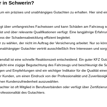
r in Schwerin?
um ein präzises und unabhängiges Gutachten zu erhalten. Hier sind ein
ügt über umfangreiches Fachwissen und kann Schäden am Fahrzeug sch
st und über relevante Qualifikationen verfügt. Eine langjährige Erfahr
ss der Schadensabwicklung effizient begleitet.
 zu wählen, der nicht im Auftrag der Versicherung arbeitet. Nur so kön
n unabhängiger Gutachter vertritt ausschließlich Ihre Interessen und sorg
sfall ist eine schnelle Reaktionszeit entscheidend. Ein guter KFZ Gutac
öglicht eine zügige Begutachtung des Fahrzeugs und beschleunigt die 
 und Empfehlungen sind ein wichtiger Indikator für die Qualität eine
 Kunden, um einen Eindruck von der Professionalität und Zuverlässigk
hohen Kundenzufriedenheit auszuwählen.
chter ist oft Mitglied in Berufsverbänden oder verfügt über Zertifizie
rofessionalität des Gutachters.