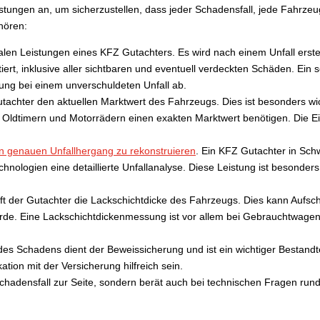
leistungen an, um sicherzustellen, dass jeder Schadensfall, jede Fahr
hören:
alen Leistungen eines KFZ Gutachters. Es wird nach einem Unfall erst
ert, inklusive aller sichtbaren und eventuell verdeckten Schäden. Ein 
ung bei einem unverschuldeten Unfall ab.
tachter den aktuellen Marktwert des Fahrzeugs. Dies ist besonders wi
ei Oldtimern und Motorrädern einen exakten Marktwert benötigen. Die 
n genauen Unfallhergang zu rekonstruieren
. Ein KFZ Gutachter in Sch
chnologien eine detaillierte Unfallanalyse. Diese Leistung ist besonders
ft der Gutachter die Lackschichtdicke des Fahrzeugs. Dies kann Aufs
wurde. Eine Lackschichtdickenmessung ist vor allem bei Gebrauchtwagen
es Schadens dient der Beweissicherung und ist ein wichtiger Bestandte
on mit der Versicherung hilfreich sein.
chadensfall zur Seite, sondern berät auch bei technischen Fragen run