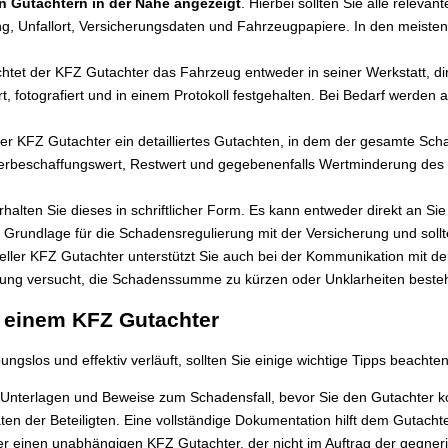
n Gutachtern in der Nähe angezeigt
. Hierbei sollten Sie alle relev
g, Unfallort, Versicherungsdaten und Fahrzeugpapiere. In den meisten F
et der KFZ Gutachter das Fahrzeug entweder in seiner Werkstatt, dire
 fotografiert und in einem Protokoll festgehalten. Bei Bedarf werden a
er KFZ Gutachter ein detailliertes Gutachten, in dem der gesamte Sch
erbeschaffungswert, Restwert und gegebenenfalls Wertminderung des 
rhalten Sie dieses in schriftlicher Form. Es kann entweder direkt an S
s Grundlage für die Schadensregulierung mit der Versicherung und sollt
eller KFZ Gutachter unterstützt Sie auch bei der Kommunikation mit der
herung versucht, die Schadenssumme zu kürzen oder Unklarheiten beste
t einem KFZ Gutachter
slos und effektiv verläuft, sollten Sie einige wichtige Tipps beachten
Unterlagen und Beweise zum Schadensfall, bevor Sie den Gutachter ko
n der Beteiligten. Eine vollständige Dokumentation hilft dem Gutachter
 einen unabhängigen KFZ Gutachter, der nicht im Auftrag der gegneri