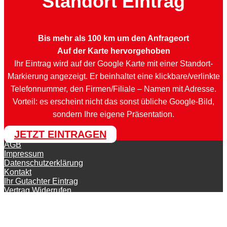
Standort Eintrag
Bis mehr als 100 km um den Anfrageort
Auf der Karte hervorgehoben
Ihr Eintrag wird auf der Google Karte mit einer Standort-
Markierung angezeigt. Er beinhaltet eine klickbare/verlinkte
Telefonnummer, den Firmen/Filiale – Namen mit Adresse.
Vorteil: es erscheint nicht das sonst übliche Google-Bild,
sondern Ihre eigene Präsentation.
JETZT EINTRAGEN
AGB
Impressum
Datenschutzerklärung
Kontakt
Ihr Gutachter Eintrag
Vertrag Widerrufen
© KFZ-Gutachter-Deutschland 2026