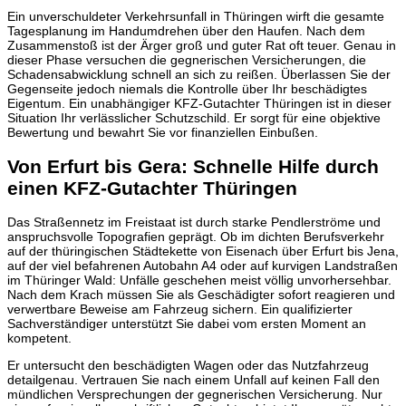
Ein unverschuldeter Verkehrsunfall in Thüringen wirft die gesamte
Tagesplanung im Handumdrehen über den Haufen. Nach dem
Zusammenstoß ist der Ärger groß und guter Rat oft teuer. Genau in
dieser Phase versuchen die gegnerischen Versicherungen, die
Schadensabwicklung schnell an sich zu reißen. Überlassen Sie der
Gegenseite jedoch niemals die Kontrolle über Ihr beschädigtes
Eigentum. Ein unabhängiger KFZ-Gutachter Thüringen ist in dieser
Situation Ihr verlässlicher Schutzschild. Er sorgt für eine objektive
Bewertung und bewahrt Sie vor finanziellen Einbußen.
Von Erfurt bis Gera: Schnelle Hilfe durch
einen KFZ-Gutachter Thüringen
Das Straßennetz im Freistaat ist durch starke Pendlerströme und
anspruchsvolle Topografien geprägt. Ob im dichten Berufsverkehr
auf der thüringischen Städtekette von Eisenach über Erfurt bis Jena,
auf der viel befahrenen Autobahn A4 oder auf kurvigen Landstraßen
im Thüringer Wald: Unfälle geschehen meist völlig unvorhersehbar.
Nach dem Krach müssen Sie als Geschädigter sofort reagieren und
verwertbare Beweise am Fahrzeug sichern. Ein qualifizierter
Sachverständiger unterstützt Sie dabei vom ersten Moment an
kompetent.
Er untersucht den beschädigten Wagen oder das Nutzfahrzeug
detailgenau. Vertrauen Sie nach einem Unfall auf keinen Fall den
mündlichen Versprechungen der gegnerischen Versicherung. Nur