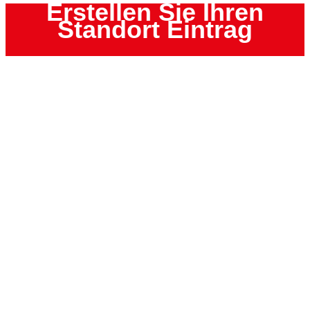
Erstellen Sie Ihren
Standort Eintrag
Bis mehr als 100 km um den Anfrageort
Auf der Karte hervorgehoben
Ihr Eintrag wird auf der Google Karte mit einer Standort-
Markierung angezeigt. Er beinhaltet eine klickbare/verlinkte
Telefonnummer, den Firmen/Filiale – Namen mit Adresse.
Vorteil: es erscheint nicht das sonst übliche Google-Bild,
sondern Ihre eigene Präsentation.
JETZT EINTRAGEN
AGB
Impressum
Datenschutzerklärung
Kontakt
Ihr Gutachter Eintrag
Vertrag Widerrufen
© KFZ-Gutachter-Deutschland 2026