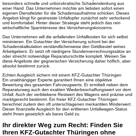
besonders schnelle und unbürokratische Schadenslenkung aus
einer Hand. Das Unternehmen möchte am liebsten sofort einen
eigenen Dienstleister für die Schadensaufnahme schicken. Dieses
Angebot klingt für gestresste Unfallopfer zunächst sehr verlockend
und komfortabel. Hinter dieser Strategie steht jedoch das rein
wirtschaftliche Sparinteresse des Versicherungskonzerns.
Das Unternehmen will die anfallenden Unfallkosten für sich selbst
minimieren. Ein Gutachter der Versicherung schont bei der
Schadenskalkulation verständlicherweise den Geldbeutel seines
Arbeitgebers. Er setzt oft niedrigere Stundenverrechnungssätze an
oder streicht notwendige Reparaturschritte komplett. Weisen Sie
diese Angebote der gegnerischen Versicherung daher höflich, aber
absolut bestimmt zurück.
Echten Ausgleich sichern mit einem KFZ-Gutachter Thüringen
Ein unabhängiger Experte garantiert Ihnen eine objektive
Bewertung des gesamten Fahrzeugwerts. Er ermittelt neben dem
Reparaturweg auch den exakten Wiederbeschaffungswert vor dem
Unfall. Auch der verbliebene Restwert des Wagens wird präzise und
marktgerecht bestimmt. Ein freier KFZ-Gutachter Thüringen
berechnet zudem den oft unterschlagenen merkantilen Minderwert.
Dieser finanzielle Ausgleich für den erlittenen Unfallwagen-Status
steht Ihnen gesetzlich als bares Geld zu.
Ihr direkter Weg zum Recht: Finden Sie
Ihren KFZ-Gutachter Thüringen ohne