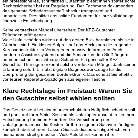
ein professionelles, schriftliches Gutachten bietet Ihnen später echte
Rechtssicherheit bei der Regulierung. Der Fachmann dokumentiert
das gesamte Schadensausmaß absolut transparent und
unparteiisch. Dies bildet das solide Fundament für Ihre vollständige
finanzielle Entschädigung.
Keine versteckten Mängel übersehen: Der KFZ-Gutachter
Thüringen prüft genau
Viele Unfallschäden wirken auf den ersten Blick harmloser, als sie in
Wahrheit sind. Ein kleiner Aufprall auf das Heck kann die tragende
Karosseriestruktur im Verborgenen massiv deformieren. Auch
moderne Assistenzsysteme und die Sensorik in den Stoßfängern
nehmen schnell unsichtbaren Schaden. Ein geschulter KFZ-
Gutachter Thüringen erkennt solche verdeckten Mängel dank seiner
Erfahrung sofort. Er nutzt digitale Diagnosewerkzeuge für die
Überprüfung der gesamten Bordelektronik. Das schützt Sie effektiv
vor teuren Reparatur-Spätfolgen aus eigener Tasche.
Klare Rechtslage im Freistaat: Warum Sie
den Gutachter selbst wählen sollten
Das Gesetz steht bei einem unverschuldeten Haftpflichtschaden voll
und ganz auf Ihrer Seite. Sie sind als Unfallopfer absolut frei in Ihrer
Entscheidung für einen Experten. Die Versicherung des
Unfallgegners muss die Kosten für Ihren eigenen Sachverständigen
komplett übernehmen. Lassen Sie sich dieses wichtige Recht von
niemandem streitig machen. Viele Autofahrer kennen ihre