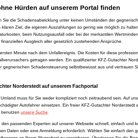
ohne Hürden auf unserem Portal finden
n Sie die Schadensabwicklung unter keinen Umständen der gegnerisch
em klaren Ziel, die eigenen Auszahlungen so gering wie möglich zu hal
raturkosten, beim Nutzungsausfall oder bei der merkantilen Wertminde
finanziellen Ausgleich aller gesetzlich zustehenden Ansprüche.
 ersten Minute nach dem Unfallereignis. Die Kosten für diese professi
rursachers getragen werden. Ein qualifizierter KFZ-Gutachter Norders
der gegnerischen Schadensteuerung selbstbewusst aus und vertrauen Si
tachter Norderstedt auf unserem Fachportal
mland muss für Sie weder kompliziert noch zeitraubend sein. Auf unse
chädigter Autofahrer einsetzen. Ein freier KFZ-Gutachter Norderstedt a
ie benutzen
unsere Suche
.
n den passenden Experten auf unserer Webseite schnell, einfach und k
ichen Daten oder eine Anmeldung erforderlich. Wählen Sie einfach den
allwagens an Ihrem Wunschort zu vereinbaren. Überlassen Sie die Bew