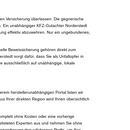
en Versicherung überlassen. Die gegnerische
ten. Ein unabhängiger KFZ-Gutachter Norderstedt
rung effektiv abzuwehren. Nur ein ungebundenes,
onelle Beweissicherung gehören direkt zum
tedt sorgt dafür, dass Sie als Unfallopfer in
e ausschließlich auf unabhängige, lokale
rem herstellerunabhängigen Portal listen wir
us Ihrer direkten Region wird Ihnen übersichtlich
omplett ohne Kosten oder eine vorherige
 gelisteten Experten aus und nehmen Sie ohne
eissicherung den erfahrenen Profis, um Ihre