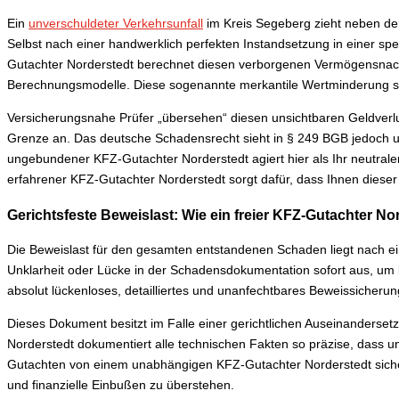
Ein
unverschuldeter Verkehrsunfall
im Kreis Segeberg zieht neben den
Selbst nach einer handwerklich perfekten Instandsetzung in einer spe
Gutachter Norderstedt berechnet diesen verborgenen Vermögensnacht
Berechnungsmodelle. Diese sogenannte merkantile Wertminderung ste
Versicherungsnahe Prüfer „übersehen“ diesen unsichtbaren Geldverlu
Grenze an. Das deutsche Schadensrecht sieht in § 249 BGB jedoch unmi
ungebundener KFZ-Gutachter Norderstedt agiert hier als Ihr neutrale
erfahrener KFZ-Gutachter Norderstedt sorgt dafür, dass Ihnen dieser 
Gerichtsfeste Beweislast: Wie ein freier KFZ-Gutachter No
Die Beweislast für den gesamten entstandenen Schaden liegt nach eine
Unklarheit oder Lücke in der Schadensdokumentation sofort aus, um 
absolut lückenloses, detailliertes und unanfechtbares Beweissicheru
Dieses Dokument besitzt im Falle einer gerichtlichen Auseinanderset
Norderstedt dokumentiert alle technischen Fakten so präzise, dass 
Gutachten von einem unabhängigen KFZ-Gutachter Norderstedt sicher
und finanzielle Einbußen zu überstehen.