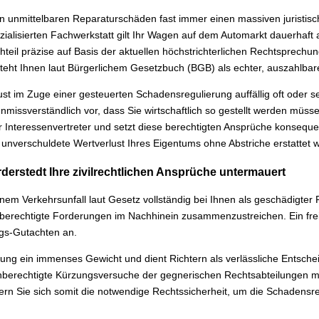
 unmittelbaren Reparaturschäden fast immer einen massiven juristische
zialisierten Fachwerkstatt gilt Ihr Wagen auf dem Automarkt dauerhaft
eil präzise auf Basis der aktuellen höchstrichterlichen Rechtsprech
ht Ihnen laut Bürgerlichem Gesetzbuch (BGB) als echter, auszahlbare
st im Zuge einer gesteuerten Schadensregulierung auffällig oft oder 
ssverständlich vor, dass Sie wirtschaftlich so gestellt werden müssen,
r Interessenvertreter und setzt diese berechtigten Ansprüche konsequ
unverschuldete Wertverlust Ihres Eigentums ohne Abstriche erstattet w
rderstedt Ihre zivilrechtlichen Ansprüche untermauert
m Verkehrsunfall laut Gesetz vollständig bei Ihnen als geschädigter P
berechtigte Forderungen im Nachhinein zusammenzustreichen. Ein freier
ngs-Gutachten an.
zung ein immenses Gewicht und dient Richtern als verlässliche Entsche
unberechtigte Kürzungsversuche der gegnerischen Rechtsabteilungen me
n Sie sich somit die notwendige Rechtssicherheit, um die Schadensr