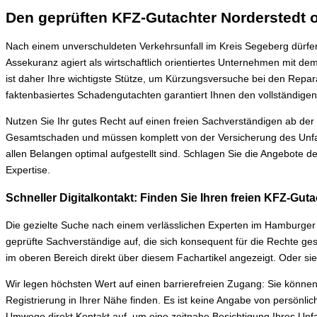
Den geprüften KFZ-Gutachter Norderstedt 
Nach einem unverschuldeten Verkehrsunfall im Kreis Segeberg dürfe
Assekuranz agiert als wirtschaftlich orientiertes Unternehmen mit d
ist daher Ihre wichtigste Stütze, um Kürzungsversuche bei den Repa
faktenbasiertes Schadengutachten garantiert Ihnen den vollständigen 
Nutzen Sie Ihr gutes Recht auf einen freien Sachverständigen ab der
Gesamtschaden und müssen komplett von der Versicherung des Unfallve
allen Belangen optimal aufgestellt sind. Schlagen Sie die Angebote 
Expertise.
Schneller Digitalkontakt: Finden Sie Ihren freien KFZ-Gu
Die gezielte Suche nach einem verlässlichen Experten im Hamburger U
geprüfte Sachverständige auf, die sich konsequent für die Rechte ges
im oberen Bereich direkt über diesem Fachartikel angezeigt. Oder s
Wir legen höchsten Wert auf einen barrierefreien Zugang: Sie könne
Registrierung in Ihrer Nähe finden. Es ist keine Angabe von persönl
Umwege direkt Kontakt auf, um eine zeitnahe Besichtigung Ihres Unf