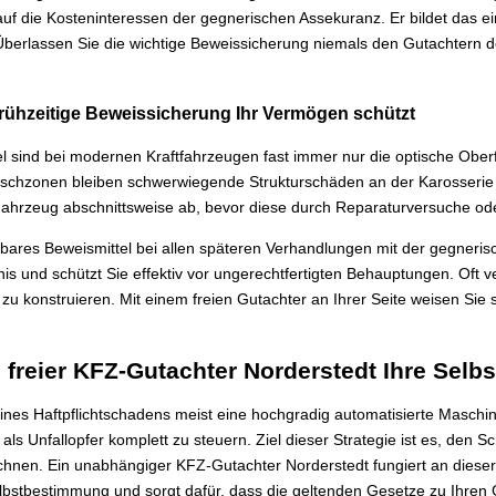
auf die Kosteninteressen der gegnerischen Assekuranz. Er bildet das e
berlassen Sie die wichtige Beweissicherung niemals den Gutachtern d
rühzeitige Beweissicherung Ihr Vermögen schützt
l sind bei modernen Kraftfahrzeugen fast immer nur die optische Ober
chzonen bleiben schwerwiegende Strukturschäden an der Karosserie fü
m Fahrzeug abschnittsweise ab, bevor diese durch Reparaturversuche o
chtbares Beweismittel bei allen späteren Verhandlungen mit der gegner
s und schützt Sie effektiv vor ungerechtfertigten Behauptungen. Oft 
 zu konstruieren. Mit einem freien Gutachter an Ihrer Seite weisen Si
 freier KFZ-Gutachter Norderstedt Ihre Selb
ines Haftpflichtschadens meist eine hochgradig automatisierte Maschi
s Unfallopfer komplett zu steuern. Ziel dieser Strategie ist es, den 
en. Ein unabhängiger KFZ-Gutachter Norderstedt fungiert an dieser St
e Selbstbestimmung und sorgt dafür, dass die geltenden Gesetze zu Ihre