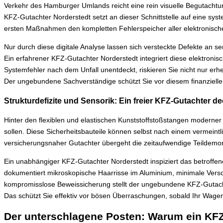
Verkehr des Hamburger Umlands reicht eine rein visuelle Begutacht
KFZ-Gutachter Norderstedt setzt an dieser Schnittstelle auf eine sys
ersten Maßnahmen den kompletten Fehlerspeicher aller elektronisch
Nur durch diese digitale Analyse lassen sich versteckte Defekte an 
Ein erfahrener KFZ-Gutachter Norderstedt integriert diese elektroni
Systemfehler nach dem Unfall unentdeckt, riskieren Sie nicht nur er
Der ungebundene Sachverständige schützt Sie vor diesem finanziell
Strukturdefizite und Sensorik: Ein freier KFZ-Gutachter d
Hinter den flexiblen und elastischen Kunststoffstoßstangen moderner
sollen. Diese Sicherheitsbauteile können selbst nach einem vermeintl
versicherungsnaher Gutachter übergeht die zeitaufwendige Teildem
Ein unabhängiger KFZ-Gutachter Norderstedt inspiziert das betroffen
dokumentiert mikroskopische Haarrisse im Aluminium, minimale Vers
kompromisslose Beweissicherung stellt der ungebundene KFZ-Gutachte
Das schützt Sie effektiv vor bösen Überraschungen, sobald Ihr Wagen 
Der unterschlagene Posten: Warum ein KFZ-