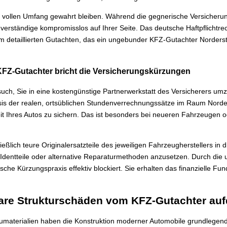
 im vollen Umfang gewahrt bleiben. Während die gegnerische Versicher
chverständige kompromisslos auf Ihrer Seite. Das deutsche Haftpflichtre
 detaillierten Gutachten, das ein ungebunder KFZ-Gutachter Nordersted
 KFZ-Gutachter bricht die Versicherungskürzungen
such, Sie in eine kostengünstige Partnerwerkstatt des Versicherers u
is der realen, ortsüblichen Stundenverrechnungssätze im Raum Norders
it Ihres Autos zu sichern. Das ist besonders bei neueren Fahrzeugen 
ßlich teure Originalersatzteile des jeweiligen Fahrzeugherstellers in di
 Identteile oder alternative Reparaturmethoden anzusetzen. Durch die 
sche Kürzungspraxis effektiv blockiert. Sie erhalten das finanzielle F
are Strukturschäden vom KFZ-Gutachter au
aumaterialien haben die Konstruktion moderner Automobile grundlegend 