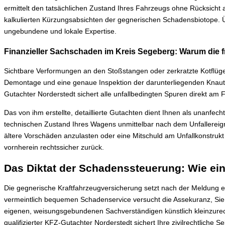
ermittelt den tatsächlichen Zustand Ihres Fahrzeugs ohne Rücksicht 
kalkulierten Kürzungsabsichten der gegnerischen Schadensbiotope. Ü
ungebundene und lokale Expertise.
Finanzieller Sachschaden im Kreis Segeberg: Warum die f
Sichtbare Verformungen an den Stoßstangen oder zerkratzte Kotflüge
Demontage und eine genaue Inspektion der darunterliegenden Knauts
Gutachter Norderstedt sichert alle unfallbedingten Spuren direkt a
Das von ihm erstellte, detaillierte Gutachten dient Ihnen als unanfe
technischen Zustand Ihres Wagens unmittelbar nach dem Unfallereigni
ältere Vorschäden anzulasten oder eine Mitschuld am Unfallkonstrukt
vornherein rechtssicher zurück.
Das Diktat der Schadenssteuerung: Wie ein
Die gegnerische Kraftfahrzeugversicherung setzt nach der Meldung e
vermeintlich bequemen Schadenservice versucht die Assekuranz, Sie al
eigenen, weisungsgebundenen Sachverständigen künstlich kleinzurechn
qualifizierter KFZ-Gutachter Norderstedt sichert Ihre zivilrechtlich