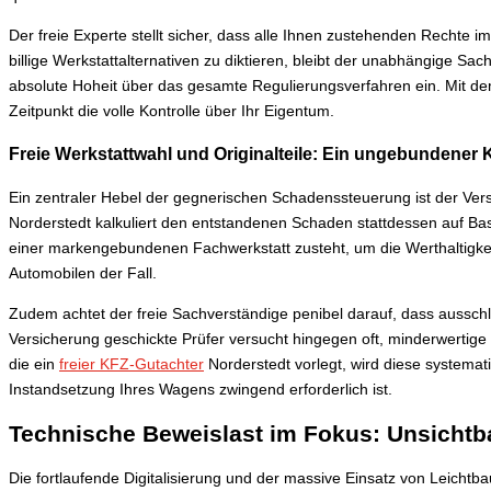
Der freie Experte stellt sicher, dass alle Ihnen zustehenden Rechte
billige Werkstattalternativen zu diktieren, bleibt der unabhängige Sa
absolute Hoheit über das gesamte Regulierungsverfahren ein. Mit dem
Zeitpunkt die volle Kontrolle über Ihr Eigentum.
Freie Werkstattwahl und Originalteile: Ein ungebundener
Ein zentraler Hebel der gegnerischen Schadenssteuerung ist der Ver
Norderstedt kalkuliert den entstandenen Schaden stattdessen auf Bas
einer markengebundenen Fachwerkstatt zusteht, um die Werthaltigke
Automobilen der Fall.
Zudem achtet der freie Sachverständige penibel darauf, dass ausschlie
Versicherung geschickte Prüfer versucht hingegen oft, minderwertige
die ein
freier KFZ-Gutachter
Norderstedt vorlegt, wird diese systemati
Instandsetzung Ihres Wagens zwingend erforderlich ist.
Technische Beweislast im Fokus: Unsichtb
Die fortlaufende Digitalisierung und der massive Einsatz von Leichtb