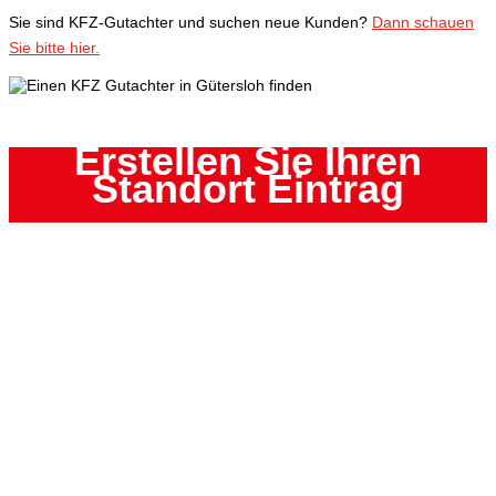
Sie sind KFZ-Gutachter und suchen neue Kunden?
Dann schauen
Sie bitte hier.
Erstellen Sie Ihren
Standort Eintrag
Bis mehr als 100 km um den Anfrageort
Auf der Karte hervorgehoben
Ihr Eintrag wird auf der Google Karte mit einer Standort-
Markierung angezeigt. Er beinhaltet eine klickbare/verlinkte
Telefonnummer, den Firmen/Filiale – Namen mit Adresse.
Vorteil: es erscheint nicht das sonst übliche Google-Bild,
sondern Ihre eigene Präsentation.
JETZT EINTRAGEN