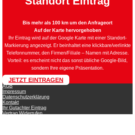
Standort Eintrag
Bis mehr als 100 km um den Anfrageort
Auf der Karte hervorgehoben
Ihr Eintrag wird auf der Google Karte mit einer Standort-
Markierung angezeigt. Er beinhaltet eine klickbare/verlinkte
Telefonnummer, den Firmen/Filiale – Namen mit Adresse.
Vorteil: es erscheint nicht das sonst übliche Google-Bild,
sondern Ihre eigene Präsentation.
JETZT EINTRAGEN
AGB
Impressum
Datenschutzerklärung
Kontakt
Ihr Gutachter Eintrag
Vertrag Widerrufen
© KFZ-Gutachter-Deutschland 2026