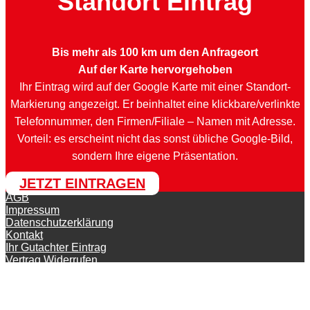
Standort Eintrag
Bis mehr als 100 km um den Anfrageort
Auf der Karte hervorgehoben
Ihr Eintrag wird auf der Google Karte mit einer Standort-
Markierung angezeigt. Er beinhaltet eine klickbare/verlinkte
Telefonnummer, den Firmen/Filiale – Namen mit Adresse.
Vorteil: es erscheint nicht das sonst übliche Google-Bild,
sondern Ihre eigene Präsentation.
JETZT EINTRAGEN
AGB
Impressum
Datenschutzerklärung
Kontakt
Ihr Gutachter Eintrag
Vertrag Widerrufen
© KFZ-Gutachter-Deutschland 2026