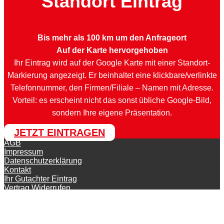
Standort Eintrag
Bis mehr als 100 km um den Anfrageort
Auf der Karte hervorgehoben
Ihr Eintrag wird auf der Google Karte mit einer Standort-
Markierung angezeigt. Er beinhaltet eine klickbare/verlinkte
Telefonnummer, den Firmen/Filiale – Namen mit Adresse.
Vorteil: es erscheint nicht das sonst übliche Google-Bild,
sondern Ihre eigene Präsentation.
JETZT EINTRAGEN
AGB
Impressum
Datenschutzerklärung
Kontakt
Ihr Gutachter Eintrag
Vertrag Widerrufen
© KFZ-Gutachter-Deutschland 2026