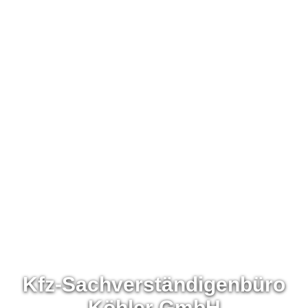
Kfz-Sachverständigenbüro
Köhler GmbH