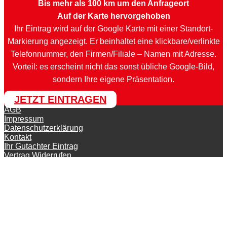
Bis mehr als 100 km um den Anfrageort
Auf der Karte hervorgehoben
Ihr Eintrag wird auf der Google Karte mit einer Standort-
Markierung angezeigt. Er beinhaltet eine klickbare/verlinkte
Telefonnummer, den Firmen/Filiale – Namen mit Adresse.
Vorteil: es erscheint nicht das sonst übliche Google-Bild,
sondern Ihre eigene Präsentation.
JETZT EINTRAGEN
AGB
Impressum
Datenschutzerklärung
Kontakt
Ihr Gutachter Eintrag
Vertrag Widerrufen
© KFZ-Gutachter-Deutschland 2026