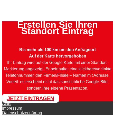
Erstellen Sie Ihren
Standort Eintrag
Bis mehr als 100 km um den Anfrageort
Auf der Karte hervorgehoben
Ihr Eintrag wird auf der Google Karte mit einer Standort-
Markierung angezeigt. Er beinhaltet eine klickbare/verlinkte
Telefonnummer, den Firmen/Filiale – Namen mit Adresse.
Vorteil: es erscheint nicht das sonst übliche Google-Bild,
sondern Ihre eigene Präsentation.
JETZT EINTRAGEN
AGB
Impressum
Datenschutzerklärung