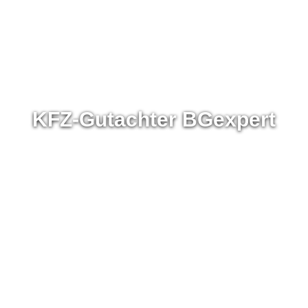
KFZ-Gutachter BGexpert