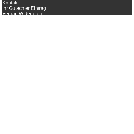
Kontakt
Ihr Gutachter Eintrag
Vertrag Widerrufen
© KFZ-Gutachter-Deutschland 2026