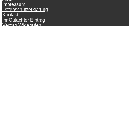
Impressum
Datenschutzerklärung
Kontakt
Ihr Gutachter Eintrag
Vertrag Widerrufen
© KFZ-Gutachter-Deutschland 2026