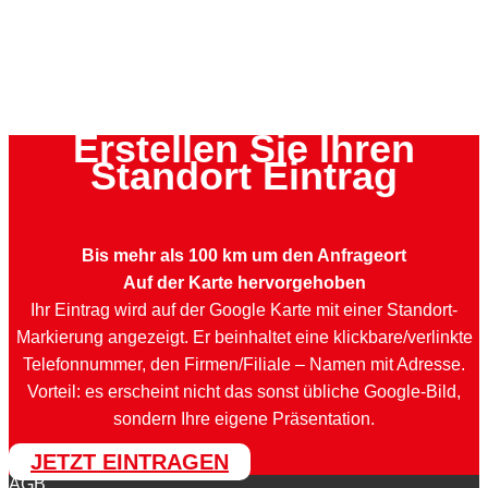
Erstellen Sie Ihren
Standort Eintrag
Bis mehr als 100 km um den Anfrageort
Auf der Karte hervorgehoben
Ihr Eintrag wird auf der Google Karte mit einer Standort-
Markierung angezeigt. Er beinhaltet eine klickbare/verlinkte
Telefonnummer, den Firmen/Filiale – Namen mit Adresse.
Vorteil: es erscheint nicht das sonst übliche Google-Bild,
sondern Ihre eigene Präsentation.
JETZT EINTRAGEN
AGB