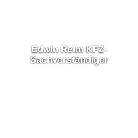
Edwin Reim KFZ-
Sachverständiger