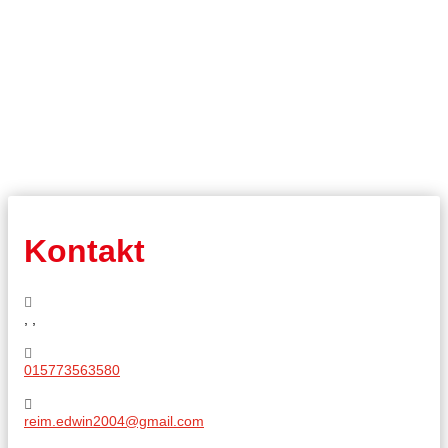
Kontakt
, ,
015773563580
reim.edwin2004@gmail.com