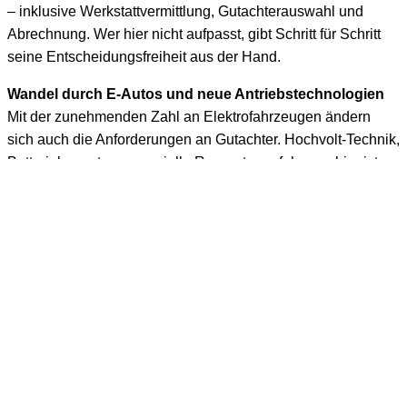
– inklusive Werkstattvermittlung, Gutachterauswahl und
Abrechnung. Wer hier nicht aufpasst, gibt Schritt für Schritt
seine Entscheidungsfreiheit aus der Hand.
Wandel durch E-Autos und neue Antriebstechnologien
Mit der zunehmenden Zahl an Elektrofahrzeugen ändern
sich auch die Anforderungen an Gutachter. Hochvolt-Technik,
Batteriebewertung, spezielle Reparaturverfahren – hier ist
Fachwissen gefragt, das nicht jeder Sachverständige
mitbringt. Gutachter müssen sich fortlaufend weiterbilden, um
den neuen Fahrzeugtypen gerecht zu werden – und um
glaubwürdige Gutachten für die Versicherungen zu erstellen.
Rechtliche Anpassungen möglich
Auch die Politik schaut zunehmend auf das Zusammenspiel
von KFZ Gutachtern und Versicherungen – etwa bei Fragen
der Transparenz, der Verbraucherrechte oder der
Regulierung von Online-Plattformen. In Zukunft könnten
neue gesetzliche Regelungen die Zusammenarbeit